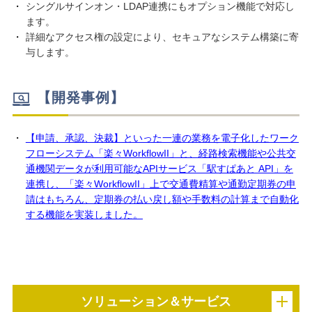
シングルサインオン・LDAP連携にもオプション機能で対応し
ます。
詳細なアクセス権の設定により、セキュアなシステム構築に寄
与します。
【開発事例】
【申請、承認、決裁】といった一連の業務を電子化したワーク
フローシステム「楽々WorkflowII」と、経路検索機能や公共交
通機関データが利用可能なAPIサービス「駅すぱあと API」を
連携し、「楽々WorkflowII」上で交通費精算や通勤定期券の申
請はもちろん、定期券の払い戻し額や手数料の計算まで自動化
する機能を実装しました。
ソリューション＆サービス