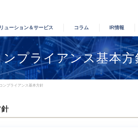
リューション＆サービス
コラム
IR情報
経営者メッセージ
システム開発事業
株主・投資家の皆さまへ
経営者からのメッセージ
サステナビリティの考え
コンプライアンス基本方
会社概要
IRニュース一覧
キャリア採用
社会
組織図
株式情報
採用に関するお問い合わ
グループ会社・主な取引
IRライブラリー
コンプライアンス基本方針
ビジネスモデル
電子公告
アウトソーシング
ディスクロージャー・ポ
ー
方針
します。
当社のアウトソーシング
ンフラ構築・運用保守
BPOサービス