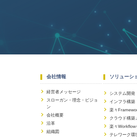
会社情報
ソリューシ
経営者メッセージ
システム開発
スローガン・理念・ビジョ
インフラ構築
ン
楽々Frame
会社概要
クラウド構築
沿革
楽々Workf
組織図
テレワーク環