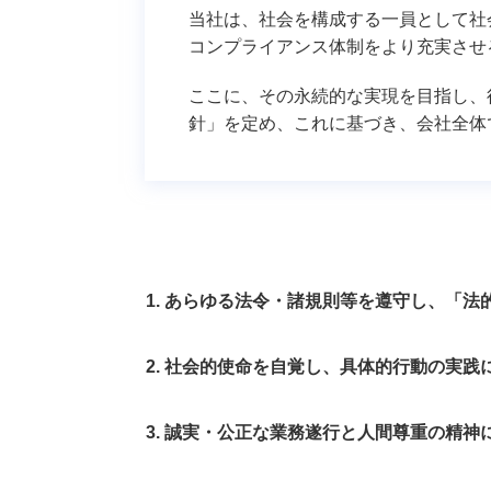
当社は、社会を構成する一員として社
ソリューション
ソ
コンプライアンス体制をより充実させ
楽々Frameworkを利用した
ク
システム開発・保守サービス
介
ここに、その永続的な実現を目指し、
楽々Workflowを利用した
テ
針」を定め、これに基づき、会社全体
システム開発・保守サービス
ビ
プロジェクト運営力育成サー
展
ビス
ビス
あらゆる法令・諸規則等を遵守し、「法
社会的使命を自覚し、具体的行動の実践
誠実・公正な業務遂行と人間尊重の精神