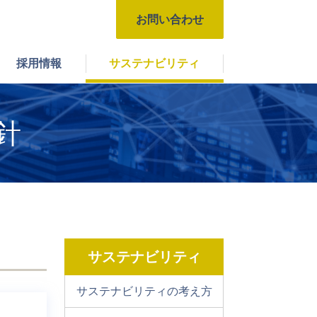
お問い合わせ
お問い合わせ
採用情報
サステナビリティ
方
スローガン・理念・ビジョン
アウトソーシング事業
株価情報
新卒採用
環境
針
沿革
IRカレンダー
アルバイト採用
ガバナンス
せ
事業所一覧
財務情報
採用に関する個人情報の取り
扱いについて
先
システムズ・デザインの強み
営業の概要
当社の優位性
よくある質問
事業
リシ
IR情報に関するお問い合わせ
サステナビリティ
事業をご紹介いたします。
サステナビリティの考え方
ワンストップサービス