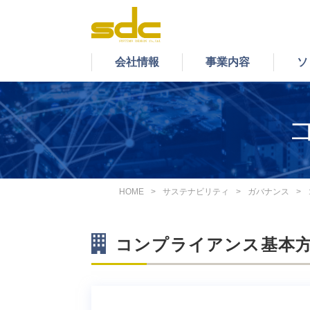
会社情報
事業内容
ソ
会社情報
事業内容
ソリューション＆サービス
IR情報
採用情報
サステナビリティ
HOME
サステナビリティ
ガバナンス
システム開発事業
コンプライアンス基本
当社のシステム開発事業をご紹介いた
システム開発・運用保守
イ