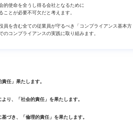
会的使命を全うし得る会社となるために
リューション
PCライフサイクルサポ
ることが必要不可欠だと考えます。
ラウド構築メニューのご紹
ービス
プロダクトサービス
役員を含む全ての従業員が守るべき「コンプライアンス基本方
レワーク環境導入支援サー
でのコンプライアンスの実践に取り組みます。
特定健診・保健指導の
ス
サービス
示会DX × AIデータ分析サー
（AiMeet AI Insight）
的責任」果たします。
により、「社会的責任」を果たします。
に基づき、「倫理的責任」を果たします。